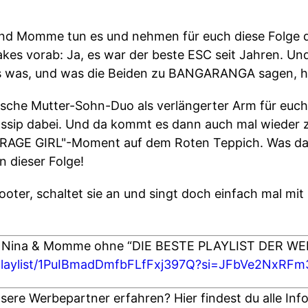
 und Momme tun es und nehmen für euch diese Folge 
akes vorab: Ja, es war der beste ESC seit Jahren. U
 was, und was die Beiden zu BANGARANGA sagen, hört
che Mutter-Sohn-Duo als verlängerter Arm für euch,
sip dabei. Und da kommt es dann auch mal wieder zu
"RAGE GIRL"-Moment auf dem Roten Teppich. Was das
in dieser Folge!
cooter, schaltet sie an und singt doch einfach mal mit
n Nina & Momme ohne “DIE BESTE PLAYLIST DER WEL
m/playlist/1PuIBmadDmfbFLfFxj397Q?si=JFbVe2NxRF
ere Werbepartner erfahren? Hier findest du alle Info